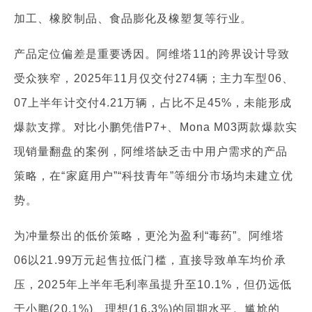
加工、橡胶制品、食品膨化及橡塑复等行业。
产品定位偏差是重要诱因。阿维塔11的跨界设计导致
受众狭窄，2025年11月仅交付274辆；主力车型06、
07上半年计交付4.21万辆，占比不足45%，未能形成
爆款支撑。对比小鹏凭借P7+、Mona M03两款爆款实
现销量翻盘的案例，阿维塔缺乏击中用户需求的产品
策略，在“家庭用户”“科技青年”等细分市场均未建立优
势。
为冲量祭出的低价策略，更沦为盈利“毒药”。阿维塔
06以21.99万元起售拉低门槛，直接导致单车均价承
压，2025年上半年毛利率虽提升至10.1%，但仍远低
于小鹏(20.1%)、理想(16.3%)的同期水平。尴尬的