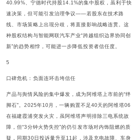
40.99%、宁德时代持股14.1%的集中股权，虽利于快
速决策，但可能引发治理争议——若股东在技术路
线、市场策略上出现分歧，将直接影响战略连贯。这
种股权结构与智能网联汽车产业“跨越组织边界协同创
新”的趋势相悖，可能进一步降低投资者信任度。
5
口碑危机：负面连环击垮信任
产品与舆情风险的集中爆发，成为阿维塔上市前的“绊
脚石”。2025年10月，一辆购置不足40天的阿维塔06
在福建霞浦突发火灾，虽阿维塔声明排除三电系统故
障，但“3分钟火势失控”的仍引发市场对内饰阻燃的质
疑，同期30日投诉量升至11起，涉及充电故障、车身