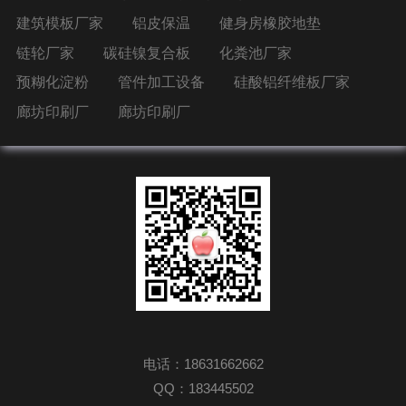
建筑模板厂家
铝皮保温
健身房橡胶地垫
链轮厂家
碳硅镍复合板
化粪池厂家
预糊化淀粉
管件加工设备
硅酸铝纤维板厂家
廊坊印刷厂
廊坊印刷厂
电话：18631662662
QQ：183445502