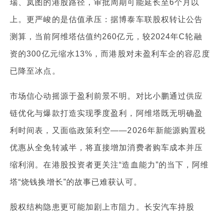
瑞、岚图的港股路径，审批周期可能延长至6个月以
上。更严峻的是估值承压：据博泰车联股权转让公告
测算，当前阿维塔估值约260亿元，较2024年C轮融
资的300亿元缩水13%，而港股对未盈利车企的容忍度
已降至冰点。
市场信心动摇源于盈利前景不明。对比小鹏通过供应
链优化与爆款打造实现季度盈利，阿维塔既无明确盈
利时间表，又面临政策利空——2026年新能源购置税
优惠从全免转减半，将直接增加消费者购车成本并压
缩利润。在港股投资者更关注“造血能力”的当下，阿维
塔“烧钱换增长”的故事已难获认可。
股权结构隐患更可能加剧上市阻力。长安汽车持股