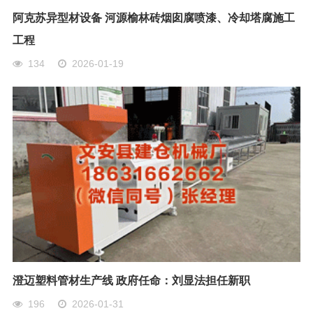
阿克苏异型材设备 河源榆林砖烟囱腐喷漆、冷却塔腐施工
工程
134
2026-01-19
澄迈塑料管材生产线 政府任命：刘显法担任新职
196
2026-01-31