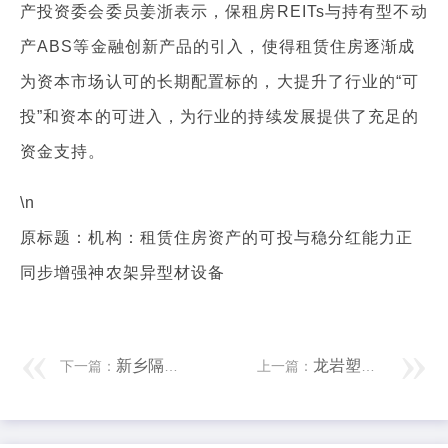
产投资委会委员姜浙表示，保租房REITs与持有型不动
产ABS等金融创新产品的引入，使得租赁住房逐渐成
为资本市场认可的长期配置标的，大提升了行业的“可
投”和资本的可进入，为行业的持续发展提供了充足的
资金支持。
\n
原标题：机构：租赁住房资产的可投与稳分红能力正
同步增强神农架异型材设备
新乡隔热条设备厂家家 四城联动，2025年天骄“骄邻环球跑”激活社区新活力
龙岩塑料管材设备价格 南京建立“房屋统一楼盘表系统”
下一篇：
上一篇：