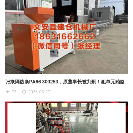
张掖隔热条PA66 300253，原董事长被判刑！犯单元贿赂
73
2026-03-27