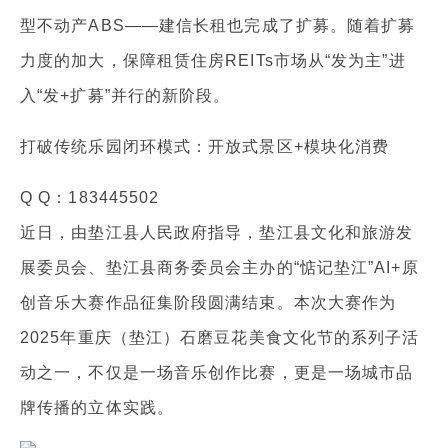
型不动产ABS——建信长租也完成了扩募。随着扩募
力度的加大，保障租赁住房REITs市场从“发为主”进
入“发+扩募”并行的新阶段。
打破传统乐园闭环模式：开放式景区+模块化消费
Q Q：183445502
近日，由垫江县人民政府指导，垫江县文化和旅游发
展委员会、垫江县商务委员会主办的“惦记垫江”AI+原
创音乐大赛作品征集阶段圆满结束。本次大赛作为
2025年重庆（垫江）石磨豆花美食文化节的系列子活
动之一，不仅是一场音乐创作比赛，更是一场城市品
牌传播的立体实践。