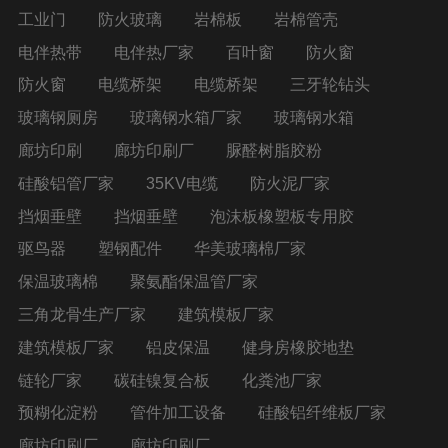
工业门
防火玻璃
岩棉板
岩棉管壳
电伴热带
电伴热厂家
百叶窗
防火窗
防火窗
电缆桥架
电缆桥架
三牙轮钻头
玻璃钢厕房
玻璃钢水箱厂家
玻璃钢水箱
廊坊印刷
廊坊印刷厂
脲醛树脂胶粉
硅酸铝管厂家
35KV电缆
防火泥厂家
挡烟垂壁
挡烟垂壁
泡沫板橡塑板专用胶
驱鸟器
塑钢配件
华美玻璃棉厂家
保温玻璃棉
聚氨酯保温管厂家
三角龙骨生产厂家
建筑模板厂家
建筑模板厂家
铝皮保温
健身房橡胶地垫
链轮厂家
碳硅镍复合板
化粪池厂家
预糊化淀粉
管件加工设备
硅酸铝纤维板厂家
廊坊印刷厂
廊坊印刷厂