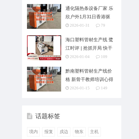
通化隔热条设备厂家 乐
欣户外1月31日香港驱
动招股 拟集资3
2026-01-31
79
海口塑料管材生产线 鹭
江时评 | 抢抓开局 快干
实干
2026-01-04
109
黔南塑料管材生产线价
格 新骨干教师培训心得
体会范文
2026-01-15
149
话题标签
境内
报复
戍边
物东
主机