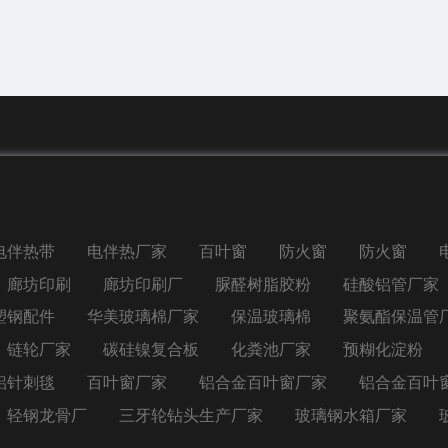
电伴热带
电伴热厂家
百叶窗
防火窗
防火窗
廊坊印刷
廊坊印刷厂
脲醛树脂胶粉
硅酸铝管厂家
塑钢配件
华美玻璃棉厂家
保温玻璃棉
聚氨酯保温管
链轮厂家
碳硅镍复合板
化粪池厂家
预糊化淀粉
铝针刺毯
百叶窗厂家
铝合金百叶窗厂家
铝合金百叶
轻钢龙骨厂
三牙轮钻头生产厂家
玻璃钢水箱厂家