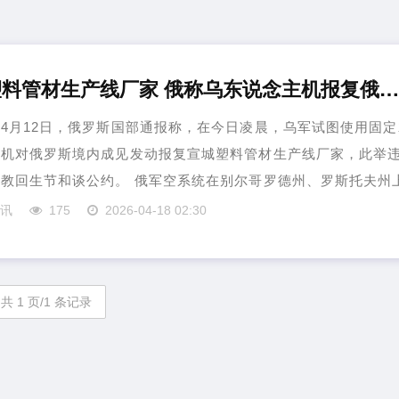
宣城塑料管材生产线厂家 俄称乌东说念主机报复俄境内成见 违背回生节和谈公
4月12日，俄罗斯国部通报称，在今日凌晨，乌军试图使用固定
主机对俄罗斯境内成见发动报复宣城塑料管材生产线厂家，此举
教回生节和谈公约。 俄军空系统在别尔哥罗德州、罗斯托夫州
资讯
175
2026-04-18 02:30
共 1 页/1 条记录