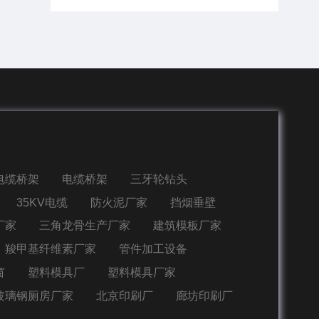
电缆桥架
电缆桥架
三牙轮钻头
35KV电缆
防火泥厂家
挡烟垂壁
厂家
三角龙骨生产厂家
建筑模板厂家
羧甲基纤维素厂家
管件加工设备
窗
塑料模具厂
塑料模具厂家
玻璃钢厕房厂家
北京印刷厂
廊坊印刷厂