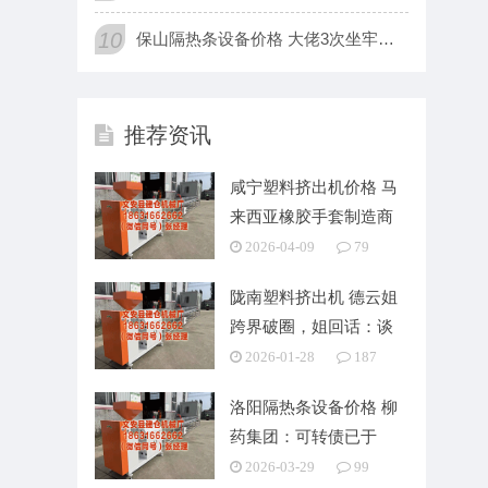
10
保山隔热条设备价格 大佬3次坐牢坐牢20年，如今被国东谈主众
推荐资讯
咸宁塑料挤出机价格 马
来西亚橡胶手套制造商
WRP文牍逐步破产
2026-04-09
79
陇南塑料挤出机 德云姐
跨界破圈，姐回话：谈
阻且长，时期勤勉
2026-01-28
187
洛阳隔热条设备价格 柳
药集团：可转债已于
2026年1月完成到
2026-03-29
99