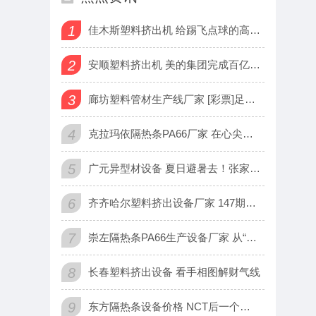
1
佳木斯塑料挤出机 给踢飞点球的高中生多些宽容和安慰
2
安顺塑料挤出机 美的集团完成百亿元股份回购
3
廊坊塑料管材生产线厂家 [彩票]足彩25127期盈亏指数：格
4
克拉玛依隔热条PA66厂家 在心尖，一份爱心编织幸福“保障网
5
广元异型材设备 夏日避暑去！张家界金鞭溪5日游路线，清凉玩法
6
齐齐哈尔塑料挤出设备厂家 147期苏树鹏大乐透预测奖号：和值
7
崇左隔热条PA66生产设备厂家 从“融转型”迈入“生态重构”
8
长春塑料挤出设备 看手相图解财气线
9
东方隔热条设备价格 NCT后一个分队将于2月出道 分队名为N