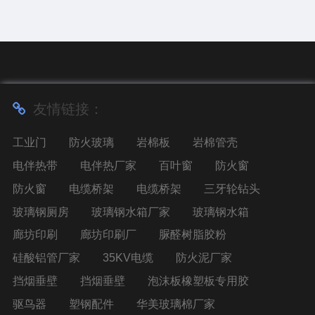
友情链接：
工业门
防火玻璃
岩棉板
岩棉管壳
电伴热带
电伴热厂家
百叶窗
防火窗
防火窗
电缆桥架
电缆桥架
三牙轮钻头
玻璃钢厕房
玻璃钢水箱厂家
玻璃钢水箱
廊坊印刷
廊坊印刷厂
脲醛树脂胶粉
硅酸铝管厂家
35KV电缆
防火泥厂家
挡烟垂壁
挡烟垂壁
泡沫板橡塑板专用胶
驱鸟器
塑钢配件
华美玻璃棉厂家