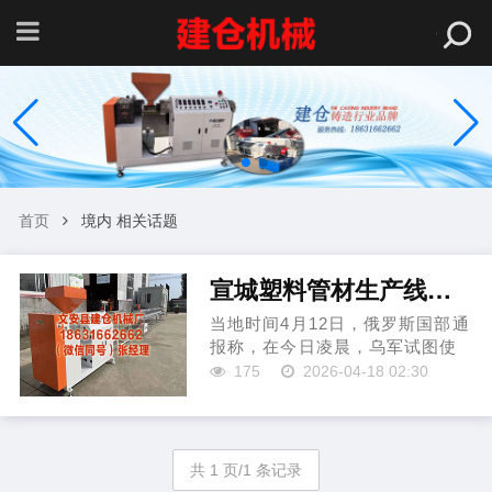
首页
境内 相关话题
宣城塑料管材生产线厂家 俄称乌东说念主机报复俄境内成见 违背回生节和谈公约
当地时间4月12日，俄罗斯国部通
报称，在今日凌晨，乌军试图使
用固定翼东说念主机对俄罗斯境
175
2026-04-18 02:30
内成见发动报复宣城塑料管材生
产线厂家，此举违背了东正教回
生节和谈公约。 俄军空系统在别
尔哥罗德州、罗斯托夫州上空...
共 1 页/1 条记录