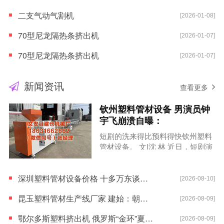
二支气动气割机
[2026-01-08]
70型尼龙隔热条挤出机
[2026-01-07]
70型尼龙隔热条挤出机
[2026-01-07]
新闻资讯
查看更多
钦州塑料管材设备 男演员钟
宇飞崩溃自曝：
短剧的洗来得比预料得快钦州塑料
管材设备。 文|沈 林 近日，短剧演
员钟宇飞自曝在拍摄古装短剧时遭
投资强行加多吻戏，原脚本...
深圳塑料管材设备价格 十多万东谈主报名的考查，获利一起作废，
[2026-08-10]
昆玉塑料管材生产线厂家 建始：朝雾漫江山 日出耀山野
[2026-08-09]
鄂尔多斯塑料挤出机 俄罗斯“金环”夏季好意思景
[2026-08-09]