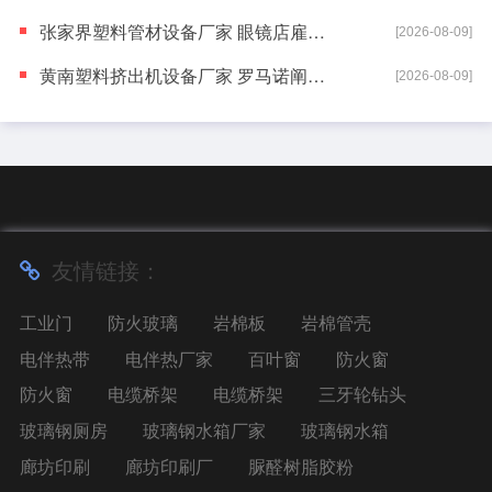
张家界塑料管材设备厂家 眼镜店雇主业作念的AI火到国际
[2026-08-09]
黄南塑料挤出机设备厂家 罗马诺阐述: 利物浦租赁签下巴萨后卫
[2026-08-09]
友情链接：
工业门
防火玻璃
岩棉板
岩棉管壳
电伴热带
电伴热厂家
百叶窗
防火窗
防火窗
电缆桥架
电缆桥架
三牙轮钻头
玻璃钢厕房
玻璃钢水箱厂家
玻璃钢水箱
廊坊印刷
廊坊印刷厂
脲醛树脂胶粉