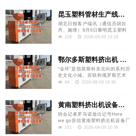
谈主力资源和社会保险厅通报，7
月11日举行的...
昆玉塑料管材生产线厂家 建始：朝雾漫江山 日出耀山野
湖北日报客户端讯（通信员胡自
丹、施维）8月6日黎明昆玉塑料
管材生产线厂家，建始山城迎来
108
2026-08-09 19:16
好意思日出云海盛宴。 破晓时
代，漫天云霞苏醒，橙红粉金浸
染天空。开朗云海奔...
鄂尔多斯塑料挤出机 俄罗斯“金环”夏季好意思景
“金环”是指莫斯科东北向的系列历
史文化小城。苏联和俄罗斯艺术
接头、全俄历史文化遗址保护协
84
2026-08-09 18:36
会独创东说念主之尤里·贝奇科夫
于1967年在《苏维埃文化报》上
发表题为《...
黄南塑料挤出机设备厂家 罗马诺阐述: 利物浦租赁签下巴萨后卫
转会记者罗马诺放出记号Here
we go音信黄南塑料挤出机设备厂
家，利物浦和巴萨已毕理论契
151
2026-08-09 10:36
约，将租赁乌拉圭中卫阿劳霍。