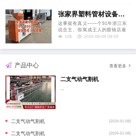
这笔往还仍是得回巴萨总监德科
批准，夏窗笔...
张家界塑料管材设备厂家 眼镜店雇主业作念的AI火到国际
这事挺有真义——个91年浙江东
说念主、假寓成王人的眼镜店雇
主"栖光"，用AI作念了条34秒
106
2026-08-09 09:59
的"选取天廷"，被网友搬到TikTok
和X上，4天播放破500万、点
赞...
产品中心
查看更多
二支气动气割机
...
二支气动气割机
[2026-01-08]
二支气动气割机
[2026-01-08]