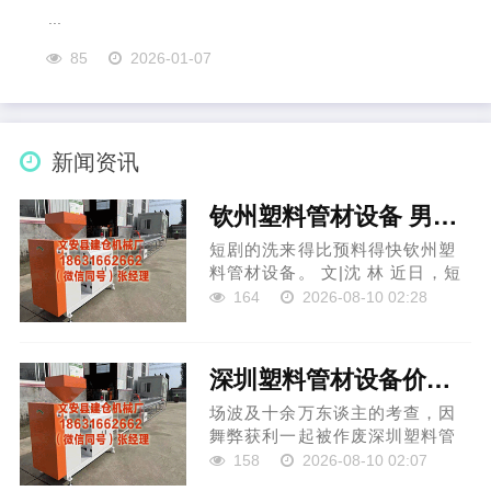
...
85
2026-01-07
新闻资讯
钦州塑料管材设备 男演员钟宇飞崩溃自曝：富婆带资进组当女主角
短剧的洗来得比预料得快钦州塑
料管材设备。 文|沈 林 近日，短
剧演员钟宇飞自曝在拍摄古装短
164
2026-08-10 02:28
剧时遭投资强行加多吻戏，原脚
本仅有十几场吻戏，全剧也就50
多集，效果被...
深圳塑料管材设备价格 十多万东谈主报名的考查，获利一起作废，
场波及十余万东谈主的考查，因
舞弊获利一起被作废深圳塑料管
材设备价格，重考案正在激励新
158
2026-08-10 02:07
的公道争议。 8月7日，河南省东