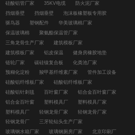
硅酸铝管厂家
35KV电缆
防火泥厂家
挡烟垂壁
挡烟垂壁
泡沫板橡塑板专用胶
驱鸟器
塑钢配件
华美玻璃棉厂家
保温玻璃棉
聚氨酯保温管厂家
三角龙骨生产厂家
建筑模板厂家
建筑模板厂家
铝皮保温
健身房橡胶地垫
链轮厂家
碳硅镍复合板
化粪池厂家
预糊化淀粉
羧甲基纤维素厂家
管件加工设备
硅酸铝纤维板厂家
硅酸铝纤维板厂家
硅酸铝针刺毯
百叶窗厂家
铝合金百叶窗厂家
铝合金百叶窗
塑料模具厂
塑料模具厂家
塑料模具厂
轻钢龙骨厂家
轻钢龙骨厂家
轻钢龙骨厂
三牙轮钻头生产厂家
玻璃钢水箱厂家
玻璃钢厕房厂家
北京印刷厂