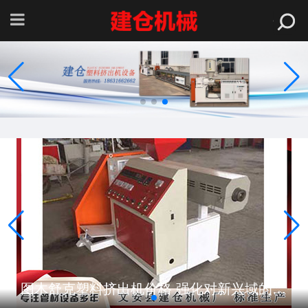
吕梁塑料管材设备厂家 长城天赋葡园精选级赤霞珠干红葡萄酒 整
巴中塑料管材生产线 怎么样选择变速箱滤网？
图木舒克塑料挤出机价格 强化对新兴域的认知理解
吕梁塑料管材设备厂家 长城天赋葡园精选级赤霞珠干红葡萄酒 整
巴中塑料管材生产线 怎么样选择变速箱滤网？