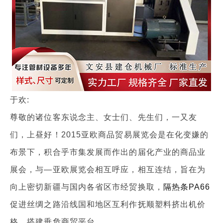
于欢:
尊敬的诸位客东说念主、女士们、先生们，一又友
们，上昼好！2015亚欧商品贸易展览会是在化变嫌的
布景下，积合乎市集发展而作出的届化产业的商品业
展会，与—亚欧展览会相互呼应，相互连结，旨在为
向上密切新疆与国内各省区市经贸换取，
隔热条PA66
促进丝绸之路沿线国和地区互利作抚顺塑料挤出机价
格，搭建垂危商贸平台。