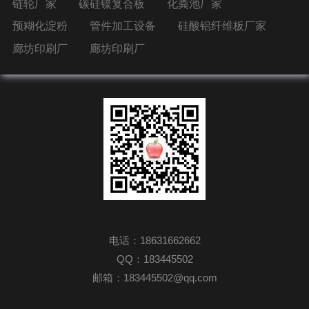
链轮厂家
碳硅镍复合板
化粪池厂家
预糊化淀粉
管件加工设备
硅酸铝纤维板厂家
廊坊印刷厂
廊坊印刷厂
电话：18631662662
QQ：183445502
邮箱：183445502@qq.com