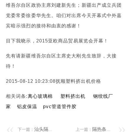
维吾尔自区政协主席刘建新先生；新疆出产成立兵团
党委常委徐委华先生。咱们对出席今天开幕式中外嘉
宾暗示强烈的接待和由衷的感谢！
目下我晓示，2015亚欧商品贸易展览会开幕！
先有请新疆维吾尔自区主席史大刚先生致辞，大接
待！
2015-08-12 10:23:08抚顺塑料挤出机价格
相关词条:
离心玻璃棉
塑料挤出机
钢绞线厂
家
铝皮保温
pvc管道管件胶
汕头隔热条设备 精彩报谈|2016房车展二日精彩本体
隔热条设备生产厂家 烟台住博会成交635套房 6000余套意向购房待迷惑
下一篇：
上一篇：