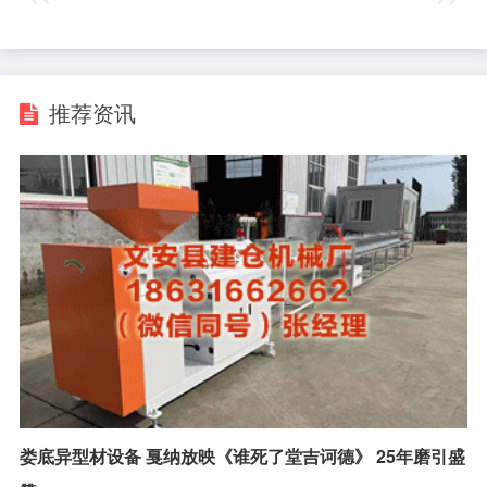
推荐资讯
娄底异型材设备 戛纳放映《谁死了堂吉诃德》 25年磨引盛