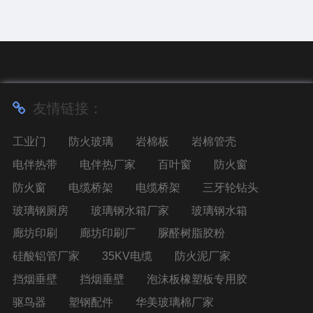
友情链接：
工业门
防火玻璃
岩棉板
岩棉管壳
电伴热带
电伴热厂家
百叶窗
防火窗
防火窗
电缆桥架
电缆桥架
三牙轮钻头
玻璃钢厕房
玻璃钢水箱厂家
玻璃钢水箱
廊坊印刷
廊坊印刷厂
脲醛树脂胶粉
硅酸铝管厂家
35KV电缆
防火泥厂家
挡烟垂壁
挡烟垂壁
泡沫板橡塑板专用胶
驱鸟器
塑钢配件
华美玻璃棉厂家