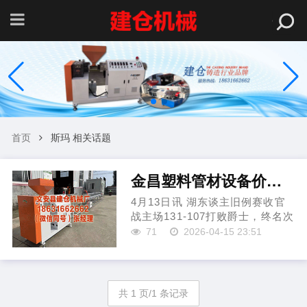
首页
斯玛 相关话题
金昌塑料管材设备价格 斯玛特谈主场势：你终归要上场球 但主场环境照实会有匡助
4月13日讯 湖东谈主旧例赛收官
战主场131-107打败爵士，终名次
西部四，季后赛轮对阵火箭。赛
71
2026-04-15 23:51
后，湖东谈主球员斯玛特摄取媒
体采访。 文安县建仓机械厂 谈及
我方是否定可主场势，斯玛特说
谈：“某种经由上...
共 1 页/1 条记录