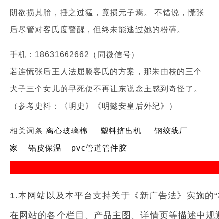
阴欲损其胎，捶之过猛，竟损元子焉。 不错说，慌张
后尽管对客氏度警醒，但终未能逃过她的粉碎。
手机：18631662662（同微信号）
若连慌张后王人法屈膝客氏的方案，那朱由校的三个
犬子三个女儿的早死便不再让东说念主感到奇怪了。
（参考史料：《明史》《明懿安皇后外纪》）
相关词条:
离心玻璃棉
塑料挤出机
钢绞线厂
家
铝皮保温
pvc管道管件胶
1.本网站以及本平台支持关于《新广告法》实施的“
在网站的各个栏目、产品主图、详情页等描述中规避