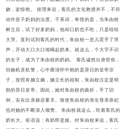
娆，姿惊艳。 按理来说，客氏的文化教授并不，不符
动作皇子奶妈的法度。干系词，奇怪的是，当朱由校
树立后，试了好多奶妈，他却口奶也不吃，只是哇哇
大哭。直到试到客氏的时代，朱由校一忽儿罢手了哭
声，开动大口大口地喝起奶来。就这么，个大字不识
的女子，成为了朱由校的奶妈。 客氏诚然出身世俗，
但她机灵机警，心中廓清怀中抱的是异日的皇帝宗
子，按照有嫡立嫡，嫡立长的祖制，朱由校注定是明
朝的异日皇帝。因此，她对朱由校的曲折，乎了旧
例，实在比亲娘还要关。致使朱由校的亲生母亲恭妃
也对她的不断深入颂赞。 朱由校就这么，吃着客氏的
奶长大。俗语说：有奶即是娘。对朱由校来说，客氏