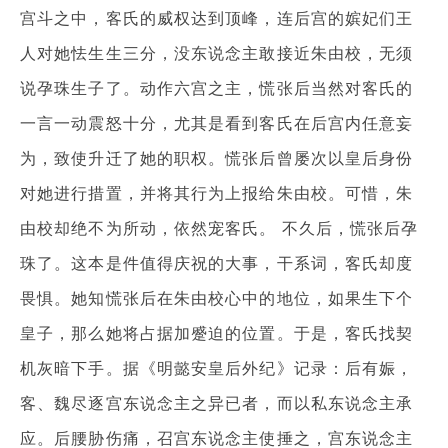
宫斗之中，客氏的威权达到顶峰，连后宫的嫔妃们王
人对她怯生生三分，没东说念主敢接近朱由校，无须
说孕珠生子了。动作六宫之主，慌张后当然对客氏的
一言一动震怒十分，尤其是看到客氏在后宫内任意妄
为，致使升迁了她的职权。慌张后曾屡次以皇后身份
对她进行措置，并将其行为上报给朱由校。可惜，朱
由校却绝不为所动，依然宠客氏。 不久后，慌张后孕
珠了。这本是件值得庆祝的大事，干系词，客氏却度
畏惧。她知慌张后在朱由校心中的地位，如果生下个
皇子，那么她将占据加蹙迫的位置。于是，客氏找契
机灰暗下手。据《明懿安皇后外纪》记录：后有娠，
客、魏尽逐宫东说念主之异已者，而以私东说念主承
应。后腰胁伤痛，召宫东说念主使捶之，宫东说念主