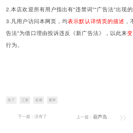
2.本店欢迎所有用户指出有“违禁词”“广告法”出
3.凡用户访问本网页，均
表示默认详情页的描述
，
告法”为借口理由投诉违反《新广告法》，以此来
变
行为。
生了
三资
名潮
黄帝
下一篇：没有了
葫芦岛隔热条PA66 已往夺得六合的工农阶，为奈何今却沦为了社会底层？
上一篇：