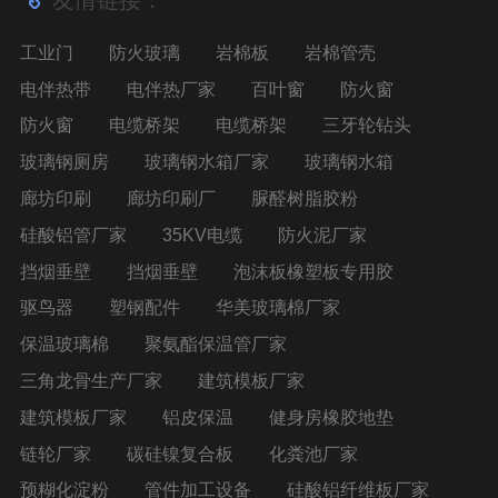
工业门
防火玻璃
岩棉板
岩棉管壳
电伴热带
电伴热厂家
百叶窗
防火窗
防火窗
电缆桥架
电缆桥架
三牙轮钻头
玻璃钢厕房
玻璃钢水箱厂家
玻璃钢水箱
廊坊印刷
廊坊印刷厂
脲醛树脂胶粉
硅酸铝管厂家
35KV电缆
防火泥厂家
挡烟垂壁
挡烟垂壁
泡沫板橡塑板专用胶
驱鸟器
塑钢配件
华美玻璃棉厂家
保温玻璃棉
聚氨酯保温管厂家
三角龙骨生产厂家
建筑模板厂家
建筑模板厂家
铝皮保温
健身房橡胶地垫
链轮厂家
碳硅镍复合板
化粪池厂家
预糊化淀粉
管件加工设备
硅酸铝纤维板厂家