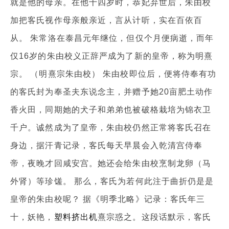
就是他的母亲。在他十四岁时，恭妃弃世后，朱由校
加把客氏视作母亲般亲近，言从计听，实在百依百
从。 朱常洛在泰昌元年继位，但仅个月便病逝，而年
仅16岁的朱由校义正辞严成为了新的皇帝，称为明熹
宗。 （明熹宗朱由校） 朱由校即位后，便将侍奉有功
的客氏封为奉圣夫东说念主，并赠予她20亩肥土动作
香火田，同期她的犬子和弟弟也被破格栽培为锦衣卫
千户。诚然成为了皇帝，朱由校仍然正常将客氏召在
身边，据汗青记录，客氏每天早晨会入乾清宫侍奉
帝，夜晚才回咸安宫。她还会给朱由校烹制龙卵（马
外肾）等珍馐。 那么，客氏为若何此注于曲折仍是是
皇帝的朱由校呢？ 据《明季北略》记录：客氏年三
十，妖艳，
塑料挤出机
熹宗惑之。这段话默示，客氏