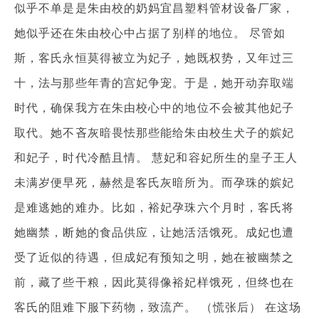
似乎不单是是朱由校的奶妈宜昌塑料管材设备厂家，
她似乎还在朱由校心中占据了别样的地位。 尽管如
斯，客氏永恒莫得被立为妃子，她既权势，又年过三
十，法与那些年青的宫妃争宠。于是，她开动弃取端
时代，确保我方在朱由校心中的地位不会被其他妃子
取代。她不吝灰暗畏怯那些能给朱由校生犬子的嫔妃
和妃子，时代冷酷且情。 慧妃和容妃所生的皇子王人
未满岁便早死，赫然是客氏灰暗所为。而孕珠的嫔妃
是难逃她的难办。比如，裕妃孕珠六个月时，客氏将
她幽禁，断她的食品供应，让她活活饿死。成妃也遭
受了近似的待遇，但成妃有预知之明，她在被幽禁之
前，藏了些干粮，因此莫得像裕妃样饿死，但终也在
客氏的阻难下服下药物，致流产。 （慌张后） 在这场