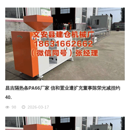
昌吉隔热条PA66厂家 信和置业遭扩充董事陈荣光减捏约
40.
98
2026-03-17