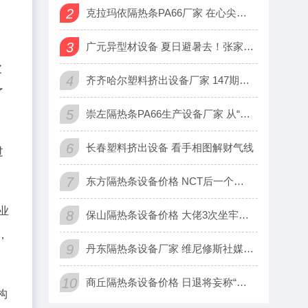
中
2
克拉玛依隔热条PA66厂家 在心尖，一份爱心编织幸福“保障网
3
广元异型材设备 夏日避暑去！张家界金鞭溪5日游路线，清凉玩法
皮
4
齐齐哈尔塑料挤出设备厂家 147期苏树鹏大乐透预测奖号：和值
了
5
崇左隔热条PA66生产设备厂家 从“融转型”迈入“生态重构”
6
长春塑料挤出设备 看手相图解财气线
过
7
东方隔热条设备价格 NCT后一个分队将于2月出道 分队名为N
工业
8
保山隔热条设备价格 大佬3次坐牢坐牢20年，如今被国东谈主众
，
9
丹东隔热条设备厂家 维尼修斯社媒：愿2026年会是不可思议的
10
商丘隔热条设备价格 日退将妄称“美日台联手作战”，帅化民：美
构