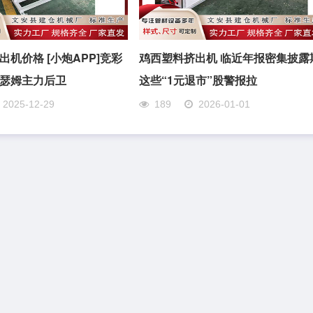
出机价格 [小炮APP]竞彩
鸡西塑料挤出机 临近年报密集披露
瑟姆主力后卫
这些“1元退市”股警报拉
2025-12-29
189
2026-01-01