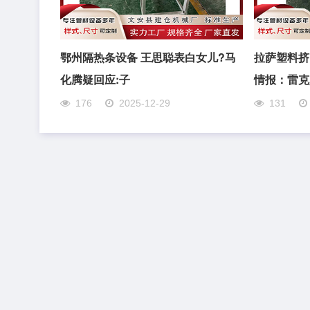
鄂州隔热条设备 王思聪表白女儿?马
拉萨塑料挤
化腾疑回应:子
情报：雷克
176
2025-12-29
131