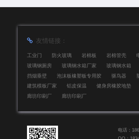
友情链接：
工业门
防火玻璃
岩棉板
岩棉管壳
玻璃钢厕房
玻璃钢水箱厂家
玻璃钢水箱
挡烟垂壁
泡沫板橡塑板专用胶
驱鸟器
建筑模板厂家
铝皮保温
健身房橡胶地垫
廊坊印刷厂
廊坊印刷厂
电话：1863
QQ：1834