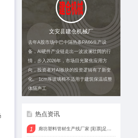
文安县建仓机械厂
去年A股市场中巴中隔热条PA66生产设
备，AI硬件产业链走出一波波澜壮阔的行
情，步入2026年，市场目光聚焦应用方
向，投资者对AI板块的投资逻辑有了新变
化。 1cm厚玻璃棉不适用于建筑保温或整
体隔声工
热点资讯
场
1
廊坊塑料管材生产线厂家 [彩票]足彩25127期盈亏指数：格