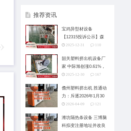
推荐资讯
宝鸡异型材设备
【12315投诉公示】森
马服饰新增2件投诉公
2025-12-31
110
韶关塑料挤出机设备厂
家 中际旭创涨0.61%，
成交额
2025-12-30
167
儋州塑料挤出机 胜通动
力：斥逐2026年1月30
日公司鼓舞总
2026-04-09
121
潍坊隔热条设备 三博脑
科拟变注册地址并改良