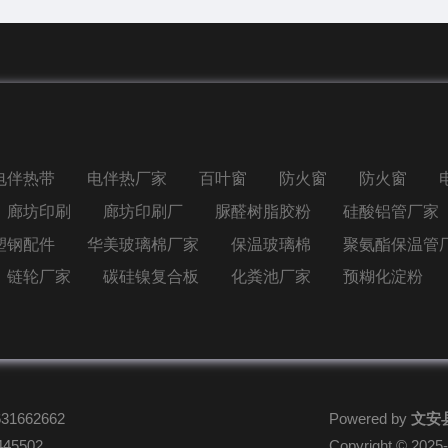
电伴热带
电伴热厂家
百叶窗
防火窗
防火窗
廊坊印刷
廊坊印刷厂
脲醛树脂胶粉
硅酸铝管厂家
塑钢配件
华美玻璃棉厂家
保温玻璃棉
聚氨酯保温管
链轮厂家
碳硅镍复合板
化粪池厂家
预糊化淀粉
1662662
Powered by
文安
45502
Copyright
© 2025