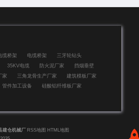
电缆桥架
电缆桥架
三牙轮钻头
35KV电缆
防火泥厂家
挡烟垂壁
厂家
三角龙骨生产厂家
建筑模板厂家
管件加工设备
硅酸铝纤维板厂家
县建仓机械厂
RSS地图
HTML地图
-2035