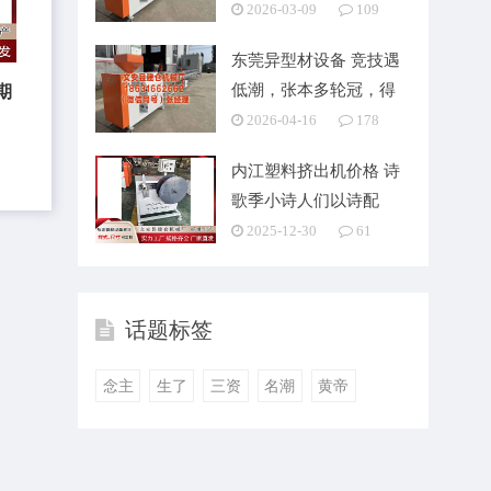
公司限定
2026-03-09
109
东莞异型材设备 竞技遇
期
低潮，张本多轮冠，得
奖赏稳重热情
2026-04-16
178
内江塑料挤出机价格 诗
歌季小诗人们以诗配
画，憧憬大湾区的美好
2025-12-30
61
话题标签
念主
生了
三资
名潮
黄帝