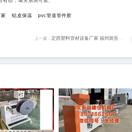
然而有劲，蔼关系词可靠。
厂家
铝皮保温
pvc管道管件胶
定西塑料管材设备厂家 福州斑告别斑，重现年青光彩业淡斑，肌肤焕新
上一篇：