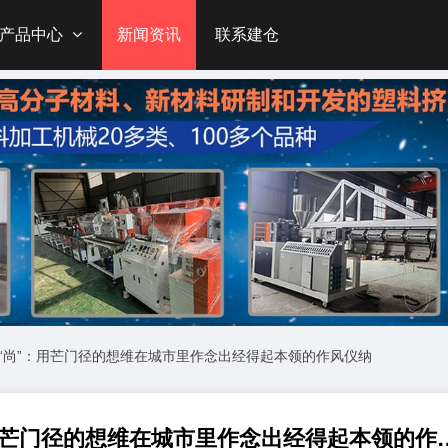
产品中心
新闻资讯
联系建仓
理为“尚”：用芒门径的想维在城市里作念出经得起本领的作风仪纳
西安塑料挤出机设备 以理为“尚”：用芒门