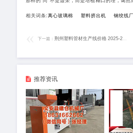
那样的“尚”不是虚荣，而是培植糊口的理，蔼
相关词条:
离心玻璃棉
塑料挤出机
钢绞线
荆州塑料管材生产线价格 2025-2026 国补款沸水器选 冷凝增压 + 新址装修步到位
下一篇：
推荐资讯