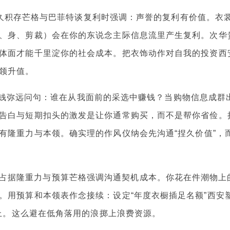
的耐久积存芒格与巴菲特谈复利时强调：声誉的复利有价值。衣
、身、剪裁）会在你的东说念主际信息流里产生复利。次华
体面才能千里淀你的社会成本。把衣饰动作对自我的投资西
领升值。
选中赚钱弥远问句：谁在从我面前的采选中赚钱？当购物信息成群
告白与短期扣头的激发是让你通常购买，而不是帮你省俭。
有隆重力与本领。确实理的作风仪纳会先沟通“捏久价值”，
每件衣服齐占据隆重力与预算芒格强调沟通契机成本。你花在件潮物上
。用预算和本领表作念接续：设定“年度衣橱插足名额”西安
”上。这么避在低角落用的浪掷上浪费资源。