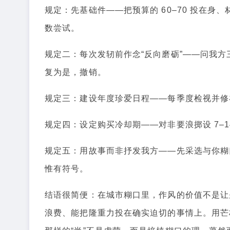
规定：先基础件——把预算的 60–70 投在
数尝试。
规定二：每次发轫前作念“反向磨砺”——问我方
复为是，撤销。
规定三：建设年度珍爱日程——每季度检视并修
规定四：设定购买冷却期——对非要浪掷设 7–
规定五：用故事而非抒发我方——先采选与你糊
惟有符号。
结语很简便：在城市糊口里，作风的价值不是让
浪费、能把隆重力投在确实迫切的事情上。用芒