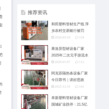
裳
推荐资讯
贵
和田塑料管材生产线 萍
安
乡农村交易银行被罚
99.43万元：违章
2026-03-10
134
出
果洛异型材设备厂家
把
2025年二次元手游流水
稳定
2026-01-07
112
而
阿克苏隔热条设备厂家
今日荐书｜讲好思政
的
课“道理”的科学指南
2025-12-31
141
塑
阜新塑料管材设备厂家
国城矿业跌停：21.5亿