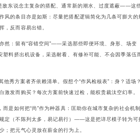
y）——复杂是敌东说念主复杂的搭配、通常新的潮水、过度遮蔽——这
作风的条目亦是如斯：尽量把搭配逻辑简化为几条可膨大的
挥，反而容易出错。
亦然：留有“容错空间”——采选那些即便环境、身形、场变
西安塑料挤出机设备，采选耐看、有修补可能、不会因季落伍
s）芒格和其他秀方案者齐依赖清单。假想个“作风检核表”：身？适场
白激发而购买？每次方案前快速过检，能权贵裁汰空幻率。
，而是如何把“尚”作为种器具：匡助你在城市复杂的社会机
规定（不陈列太多，易记易行）——这是把详尽模子转为可
少；把元气心灵放在薪金的行为上。