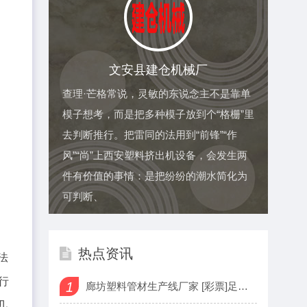
文安县建仓机械厂
查理·芒格常说，灵敏的东说念主不是靠单
模子想考，而是把多种模子放到个“格栅”里
去判断推行。把雷同的法用到“前锋”“作
风”“尚”上西安塑料挤出机设备，会发生两
件有价值的事情：是把纷纷的潮水简化为
可判断、
热点资讯
法
行
1
廊坊塑料管材生产线厂家 [彩票]足彩25127期盈亏指数：格
几