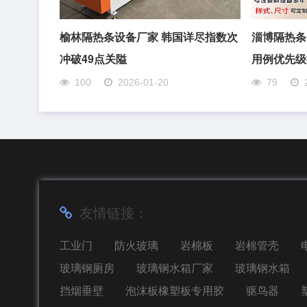
榆林隔热条设备厂家 韩国详尽指数次
淄博隔热条
冲破49点关隘
用例优先级
100
2026-01-20
79
友情链接：
工业门
防火玻璃
岩棉板
岩棉管壳
玻璃钢厕房
玻璃钢水箱厂家
玻璃钢水箱
挡烟垂壁
泡沫板橡塑板专用胶
驱鸟器