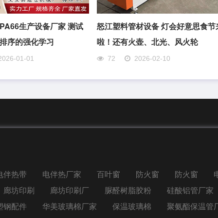
PA66生产设备厂家 测试
怒江塑料管材设备 灯会好意思食节
排序的强化学习
啦！还有火壶、北光、风火轮
2026-01-01
72
2026-02-10
电伴热带
电伴热厂家
百叶窗
防火窗
防火窗
廊坊印刷
廊坊印刷厂
脲醛树脂胶粉
硅酸铝管厂家
塑钢配件
华美玻璃棉厂家
保温玻璃棉
聚氨酯保温管