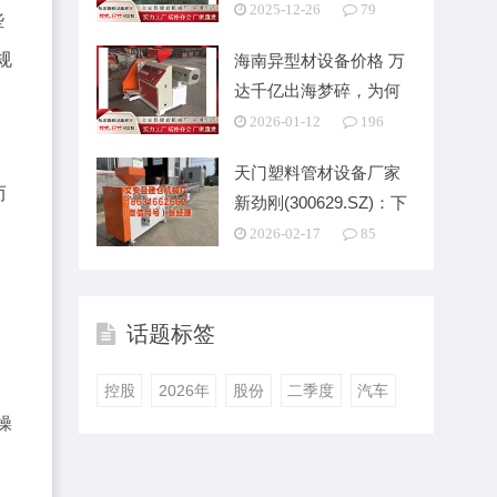
关联收购终止
2025-12-26
79
些
规
海南异型材设备价格 万
达千亿出海梦碎，为何
不及特朗普一条推文
2026-01-12
196
天门塑料管材设备厂家
而
新劲刚(300629.SZ)：下
属子公
2026-02-17
85
？
话题标签
制
控股
2026年
股份
二季度
汽车
操