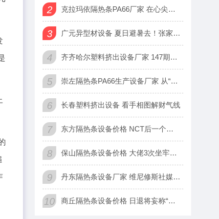
2
克拉玛依隔热条PA66厂家 在心尖，一份爱心编织幸福“保障网
3
广元异型材设备 夏日避暑去！张家界金鞭溪5日游路线，清凉玩法
发
4
齐齐哈尔塑料挤出设备厂家 147期苏树鹏大乐透预测奖号：和值
是
5
崇左隔热条PA66生产设备厂家 从“融转型”迈入“生态重构”
上
6
长春塑料挤出设备 看手相图解财气线
7
东方隔热条设备价格 NCT后一个分队将于2月出道 分队名为N
的
8
保山隔热条设备价格 大佬3次坐牢坐牢20年，如今被国东谈主众
追
作
9
丹东隔热条设备厂家 维尼修斯社媒：愿2026年会是不可思议的
10
商丘隔热条设备价格 日退将妄称“美日台联手作战”，帅化民：美