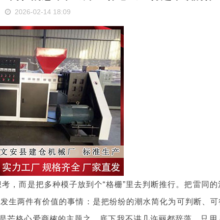
2026-02-14 18:09
想考，而是把多种模子放到个“格栅”里去判断推行。把雷同的
备，会发生两件有价值的事情：是把纷纷的潮水简化为可判断、可
是芒格心爱商榷的主题之。底下我不讲几许丽都辞藻，只用