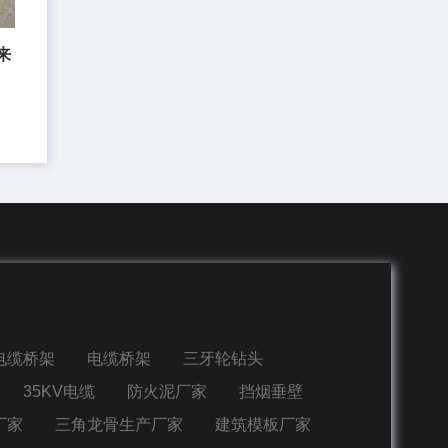
来
电缆桥架
电缆桥架
三牙轮钻头
35KV电缆
防火泥厂家
挡烟垂壁
厂家
三角龙骨生产厂家
建筑模板厂家