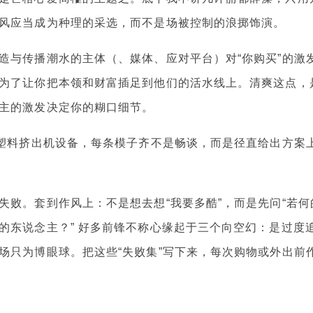
风应当成为种理的采选，而不是场被控制的浪掷饰演。
造与传播潮水的主体（、媒体、应对平台）对“你购买”的激
为了让你把本领和财富插足到他们的活水线上。清爽这点，
主的激发决定你的糊口细节。
安塑料挤出机设备，每条模子齐不是畅谈，而是径直给出方案
失败。套到作风上：不是想去想“我要多酷”，而是先问“若何
的东说念主？” 好多前锋不称心缘起于三个向空幻：是过度
场只为博眼球。把这些“失败集”写下来，每次购物或外出前