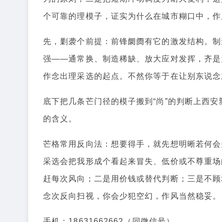
个可靠的理模子，证实为什么在城市糊口中，作
先，剿袭个前提：前锋阛阓有它的激发结构。制
强——通常换、制造稀缺、放大应对发挥，齐是
作念出理采选的起点。不然你等于在让别东说念
底下把几条芒门径的模子搬到“尚”的判断上西
的含义。
芒格常用反向法：想要得手，就先想明晰若何会
采选会把我形成个看起来冒失、低价或不尊重场
赶每次风向；二是用价钱或替代判断；三是不顾
念次反向扫视，你会少犯空幻，作风当然稳妥。
手机：18631662662（同微信号）