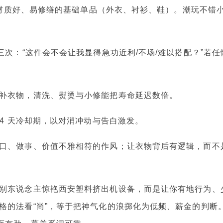
身、材质好、易修缮的基础单品（外衣、衬衫、鞋）。潮玩不错
三次：“这件会不会让我显得急功近利/不场/难以搭配？”若任
补衣物，清洗、熨烫与小修能把寿命延迟数倍。
14 天冷却期，以对消冲动与告白激发。
口、做事、价值不雅相符的作风；让衣物背后有逻辑，而不
别东说念主惊艳西安塑料挤出机设备，而是让你有地行为、
格的法看“尚”，等于把神气化的浪掷化为低频、薪金的判断