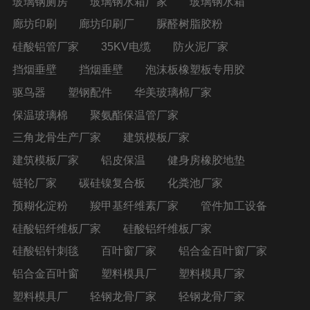
玻璃钢厕房
玻璃钢水箱厂家
玻璃钢水箱
廊坊印刷
廊坊印刷厂
脲醛树脂胶粉
硅酸铝管厂家
35KV电缆
防火泥厂家
挡烟垂壁
挡烟垂壁
泡沫板橡塑板专用胶
驱鸟器
塑钢配件
华美玻璃棉厂家
保温玻璃棉
聚氨酯保温管厂家
三角龙骨生产厂家
建筑模板厂家
建筑模板厂家
铝皮保温
健身房橡胶地垫
链轮厂家
碳硅镍复合板
化粪池厂家
预糊化淀粉
羧甲基纤维素厂家
管件加工设备
硅酸铝纤维板厂家
硅酸铝纤维板厂家
硅酸铝针刺毯
百叶窗厂家
铝合金百叶窗厂家
铝合金百叶窗
塑料模具厂
塑料模具厂家
塑料模具厂
轻钢龙骨厂家
轻钢龙骨厂家