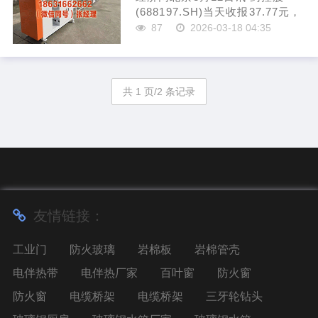
(688197.SH)当天收报37.77元，
跌幅3.30，总市值56.17亿元。当
87
2026-03-18 04:35
今该股处于破发情景。 药控股于
2022年3月23日在上交所科创板
上市，刊行价钱为39.9...
共 1 页/2 条记录
友情链接：
工业门
防火玻璃
岩棉板
岩棉管壳
电伴热带
电伴热厂家
百叶窗
防火窗
防火窗
电缆桥架
电缆桥架
三牙轮钻头