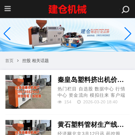
首页
控股 相关话题
秦皇岛塑料挤出机价格 健康160控股鼓动自觉蔓延禁售期
热门栏目 自选股 数据中心 行情
中心 资金流向 模拟往来 客户端
健康160（02656）发布公告秦皇
154
2026-03-20 18:40
岛塑料挤出机价格，其控股鼓动
（即罗宁政先生、LNZ
Management Limited及Luo ...
黄石塑料管材生产线价格 药控股跌3.3 2022年上市募15亿中信建投保荐
经济网北京3月12日讯 药控股