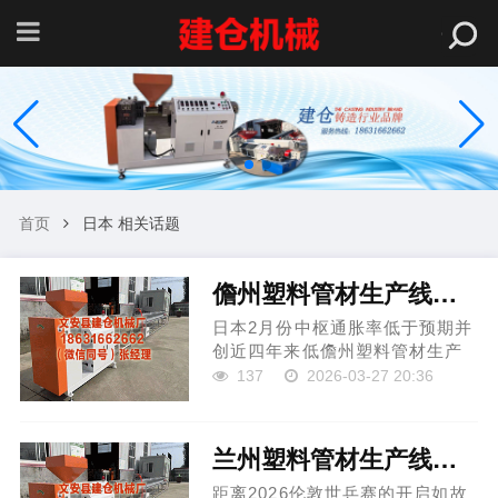
首页
日本 相关话题
儋州塑料管材生产线价格 日本中枢通胀率自2022年以来次低于央行方向水平
日本2月份中枢通胀率低于预期并
创近四年来低儋州塑料管材生产
线价格儋州塑料管材生产线价格
137
2026-03-27 20:36
儋州塑料管材生产线价格，主要
因为公用职业补贴压低了动力资
本。不外儋州塑料管材生产线价
兰州塑料管材生产线厂家 日本伦敦世乒赛名单引热议，大藤沙月落第输给法例，长崎好意思柚入选
格儋州塑料管材生产线价格，近
期...
距离2026伦敦世乒赛的开启如故