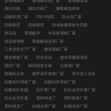
玻璃钢厕房
玻璃钢水箱厂家
玻璃钢水箱
廊坊印刷
廊坊印刷厂
脲醛树脂胶粉
硅酸铝管厂家
35KV电缆
防火泥厂家
挡烟垂壁
挡烟垂壁
泡沫板橡塑板专用胶
驱鸟器
塑钢配件
华美玻璃棉厂家
保温玻璃棉
聚氨酯保温管厂家
三角龙骨生产厂家
建筑模板厂家
建筑模板厂家
铝皮保温
健身房橡胶地垫
链轮厂家
碳硅镍复合板
化粪池厂家
预糊化淀粉
羧甲基纤维素厂家
管件加工设备
硅酸铝纤维板厂家
硅酸铝纤维板厂家
硅酸铝针刺毯
百叶窗厂家
铝合金百叶窗厂家
铝合金百叶窗
塑料模具厂
塑料模具厂家
塑料模具厂
轻钢龙骨厂家
轻钢龙骨厂家