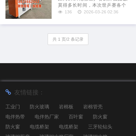
莫得多长时间，本次世乒赛各个
球队齐额外好奇兰州塑料管材生
136
2026-03-26 02:36
产线厂家，基本齐会派出主力声
威出战，国乒是开启了里面采选
赛，竞争额外是非，近期日乒世
乒赛名单是公布了出来，不外
共 1 页/2 条记录
随...
友情链接：
工业门
防火玻璃
岩棉板
岩棉管壳
电伴热带
电伴热厂家
百叶窗
防火窗
防火窗
电缆桥架
电缆桥架
三牙轮钻头