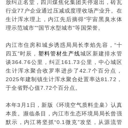
放纠正名堂，四川煤焦化集团关停退出，砖瓦
行业77户企业通过压减或度理收场产业升。在
生计浑水理上，内江先后摘得“宇宙黑臭水体
理示范城市”“国节水型城市”等国荣誉。
内江市住房和城乡诱惑局局长李焰先容，“十
四五”时辰，
塑料管材生产线
城区新建排水管
谈364.76公里，纠正161.73公里，中心城区
生计浑水聚合收罗率进步了42.7个百分点，
2025年建制镇生计浑水聚合处置率达81.72，
于全省野心值7.72个百分点。
本年3月1日，新版《环境空气质料圭臬》认真
本质。濒临条目，内江市生态环境局局长曾强
默示，内江将坚抓“0.1微克”攻坚，从源流管