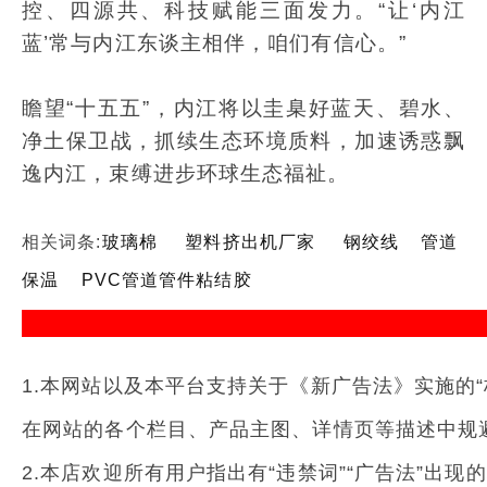
控、四源共、科技赋能三面发力。“让‘内江
蓝’常与内江东谈主相伴，咱们有信心。”
瞻望“十五五”，内江将以圭臬好蓝天、碧水、
净土保卫战，抓续生态环境质料，加速诱惑飘
逸内江，束缚进步环球生态福祉。
相关词条:
玻璃棉
塑料挤出机厂家
钢绞线
管道
保温
PVC管道管件粘结胶
1.本网站以及本平台支持关于《新广告法》实施的“
在网站的各个栏目、产品主图、详情页等描述中规避
2.本店欢迎所有用户指出有“违禁词”“广告法”出