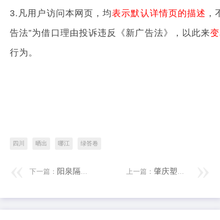
3.凡用户访问本网页，均
表示默认详情页的描述
，
告法”为借口理由投诉违反《新广告法》，以此来
变
行为。
四川
晒出
哪江
绿答卷
阳泉隔热条设备 韩国哥！25岁李刚仁身价涨至2800万，享韩国身价球员宝座
肇庆塑料管材生产线 同天，市委通告们王人在忙这件事｜市委通告的周
下一篇：
上一篇：