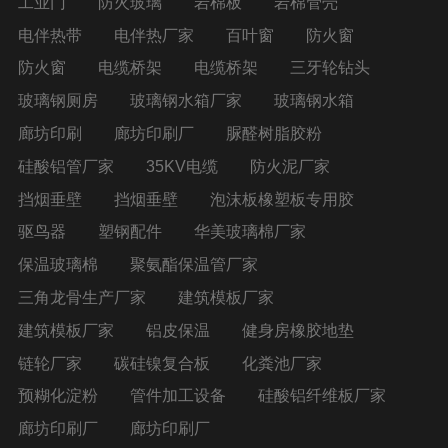
工业门
防火玻璃
岩棉板
岩棉管壳
电伴热带
电伴热厂家
百叶窗
防火窗
防火窗
电缆桥架
电缆桥架
三牙轮钻头
玻璃钢厕房
玻璃钢水箱厂家
玻璃钢水箱
廊坊印刷
廊坊印刷厂
脲醛树脂胶粉
硅酸铝管厂家
35KV电缆
防火泥厂家
挡烟垂壁
挡烟垂壁
泡沫板橡塑板专用胶
驱鸟器
塑钢配件
华美玻璃棉厂家
保温玻璃棉
聚氨酯保温管厂家
三角龙骨生产厂家
建筑模板厂家
建筑模板厂家
铝皮保温
健身房橡胶地垫
链轮厂家
碳硅镍复合板
化粪池厂家
预糊化淀粉
管件加工设备
硅酸铝纤维板厂家
廊坊印刷厂
廊坊印刷厂