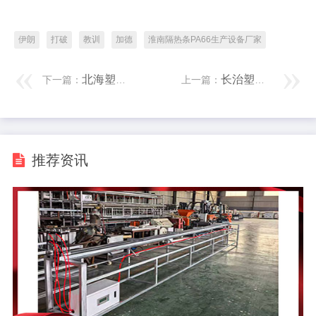
伊朗
打破
教训
加德
淮南隔热条PA66生产设备厂家
北海塑料挤出机设备厂家 老农脚将新四军团长踢入水田，团长起身说说念：大爷我谢谢您
长治塑料管材生产线厂家 多厚利好催化，光伏板块逆市爆发，光伏产业指数盘中强势涨6
下一篇：
上一篇：
推荐资讯