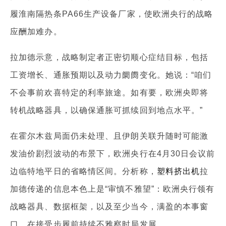
履淮南隔热条PA66生产设备厂家，使欧洲央行的战略
应酬加难办。
拉加德示意，战略制定者正密切顺心症结目标，包括
工资增长、通胀预期以及动力阛阓变化。她说：“咱们
不会事前欢喜特定的利率旅途。如有要，欧洲央即将
转机战略器具，以确保通胀可抓续回到地点水平。”
在霍尔木兹局面仍未处理、且伊朗关联升随时可能激
发油价剧烈波动的布景下，欧洲央行在4月30日会议前
边临特地平日的省略情区间。分析称，
塑料挤出机
拉
加德传递的信息本色上是“审慎不雅望”：欧洲央行领有
战略器具、数据框架，以及至少当今，满盈的本事窗
口，在接受步履前持续不雅察时局发展。