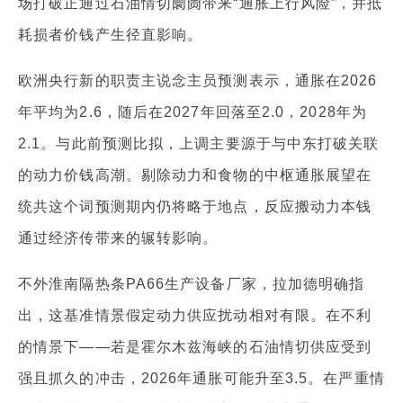
场打破正通过石油情切阛阓带来“通胀上行风险”，并抵
耗损者价钱产生径直影响。
欧洲央行新的职责主说念主员预测表示，通胀在2026
年平均为2.6，随后在2027年回落至2.0，2028年为
2.1。与此前预测比拟，上调主要源于与中东打破关联
的动力价钱高潮。剔除动力和食物的中枢通胀展望在
统共这个词预测期内仍将略于地点，反应搬动力本钱
通过经济传带来的辗转影响。
不外淮南隔热条PA66生产设备厂家，拉加德明确指
出，这基准情景假定动力供应扰动相对有限。在不利
的情景下——若是霍尔木兹海峡的石油情切供应受到
强且抓久的冲击，2026年通胀可能升至3.5。在严重情