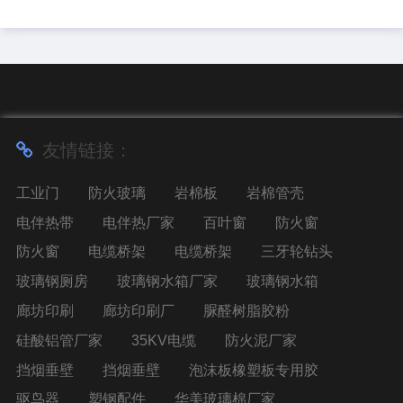
友情链接：
工业门
防火玻璃
岩棉板
岩棉管壳
电伴热带
电伴热厂家
百叶窗
防火窗
防火窗
电缆桥架
电缆桥架
三牙轮钻头
玻璃钢厕房
玻璃钢水箱厂家
玻璃钢水箱
廊坊印刷
廊坊印刷厂
脲醛树脂胶粉
硅酸铝管厂家
35KV电缆
防火泥厂家
挡烟垂壁
挡烟垂壁
泡沫板橡塑板专用胶
驱鸟器
塑钢配件
华美玻璃棉厂家