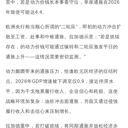
景中，若是动力价钱长本事看守位，举座通胀在2026
年致使可能达4.4。
欧洲央行相当顺心所谓的“二轮应”，即初的动力冲击扩
散至工资、处事和中枢通胀。拉加德示意：“若是抓续
存在，的动力价钱可能通过辗转和二轮应激发平日的
通胀上升——这情况需要密切监测。”
动力阛阓带来的通胀压力，恰逢欧元区经济的症结时
点。2026年GDP增速被下调至仅0.9，接近停滞水
平，因为干戈拖累履行收入、企业信心和耗损。这使
战略环境加复杂：油价冲击面通胀，另面又通过侵蚀
履行收入和击信心来压制增长。
拉加德重申，若打破抓续，将同期通胀并放松经济步