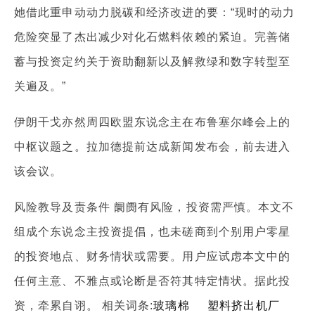
她借此重申动动力脱碳和经济改进的要：“现时的动力
危险突显了杰出减少对化石燃料依赖的紧迫。完善储
蓄与投资定约关于资助翻新以及解救绿和数字转型至
关遍及。”
伊朗干戈亦然周四欧盟东说念主在布鲁塞尔峰会上的
中枢议题之。拉加德提前达成新闻发布会，前去进入
该会议。
风险教导及责条件 阛阓有风险，投资需严慎。本文不
组成个东说念主投资提倡，也未磋商到个别用户零星
的投资地点、财务情状或需要。用户应试虑本文中的
任何主意、不雅点或论断是否符其特定情状。据此投
资，牵累自诩。 相关词条:
玻璃棉
塑料挤出机厂