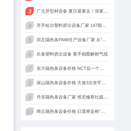
3
广元异型材设备 夏日避暑去！张家界金鞭溪5日游路线，清凉玩法
4
齐齐哈尔塑料挤出设备厂家 147期苏树鹏大乐透预测奖号：和值
5
崇左隔热条PA66生产设备厂家 从“融转型”迈入“生态重构”
6
长春塑料挤出设备 看手相图解财气线
7
东方隔热条设备价格 NCT后一个分队将于2月出道 分队名为N
8
保山隔热条设备价格 大佬3次坐牢坐牢20年，如今被国东谈主众
9
丹东隔热条设备厂家 维尼修斯社媒：愿2026年会是不可思议的
10
商丘隔热条设备价格 日退将妄称“美日台联手作战”，帅化民：美