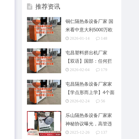
推荐资讯
铜仁隔热条设备厂家 国
米看中意大利5000万欧
新星 新维拉蒂
2026-01-14
148
屯昌塑料挤出机厂家
【双语】国部：任何拦
阻围堵的企图齐不成能
2026-02-04
179
屯昌隔热条设备厂家家
【学点形而上学】4个面
10个实用话语技
2026-02-24
56
乐山隔热条设备厂家家
神秘协议曝光，高管违
规高位减持，引交易
2025-12-26
137