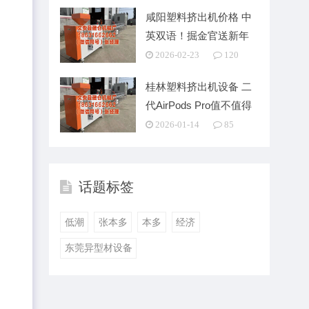
咸阳塑料挤出机价格 中
英双语！掘金官送新年
祝贺：新春大吉 马
2026-02-23
120
桂林塑料挤出机设备 二
代AirPods Pro值不值得
买？我
2026-01-14
85
话题标签
低潮
张本多
本多
经济
东莞异型材设备