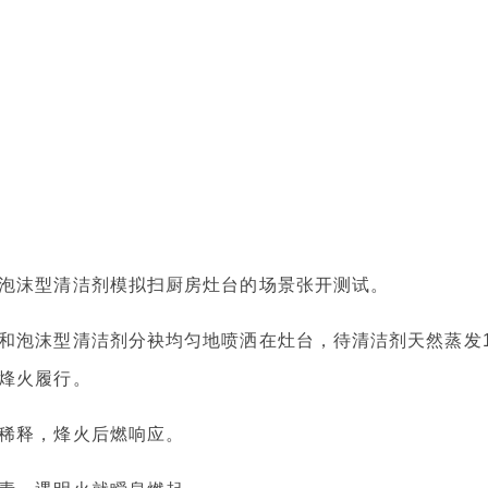
泡沫型清洁剂模拟扫厨房灶台的场景张开测试。
和泡沫型清洁剂分袂均匀地喷洒在灶台，待清洁剂天然蒸发1
烽火履行。
稀释，烽火后燃响应。