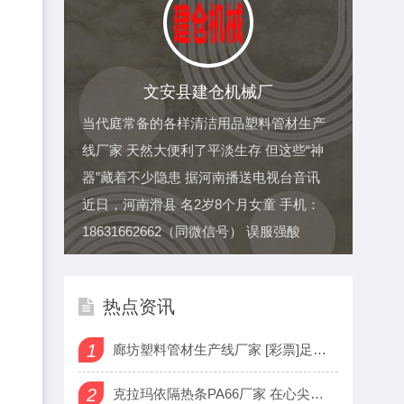
文安县建仓机械厂
当代庭常备的各样清洁用品塑料管材生产
线厂家 天然大便利了平淡生存 但这些“神
器”藏着不少隐患 据河南播送电视台音讯
近日，河南滑县 名2岁8个月女童 手机：
18631662662（同微信号） 误服强酸
热点资讯
1
廊坊塑料管材生产线厂家 [彩票]足彩25127期盈亏指数：格
2
克拉玛依隔热条PA66厂家 在心尖，一份爱心编织幸福“保障网