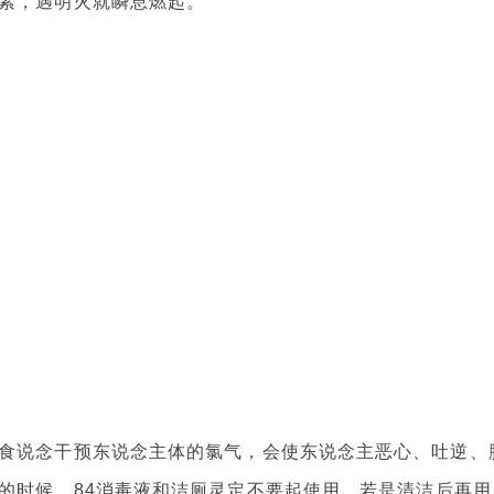
素，遇明火就瞬息燃起。
食说念干预东说念主体的氯气，会使东说念主恶心、吐逆、
的时候，84消毒液和洁厕灵定不要起使用。若是清洁后再用