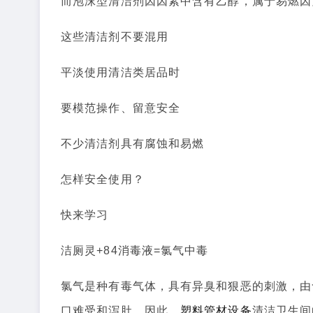
而泡沫型清洁剂因因素中含有乙醇，属于易燃因
这些清洁剂不要混用
平淡使用清洁类居品时
要模范操作、留意安全
不少清洁剂具有腐蚀和易燃
怎样安全使用？
快来学习
洁厕灵+84消毒液=氯气中毒
氯气是种有毒气体，具有异臭和狠恶的刺激，由
口难受和泻肚。因此，
塑料管材设备
清洁卫生间