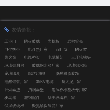
友情链接：
工业门
防火玻璃
岩棉板
岩棉管壳
电伴热带
电伴热厂家
百叶窗
防火窗
防火窗
电缆桥架
电缆桥架
三牙轮钻头
玻璃钢厕房
玻璃钢水箱厂家
玻璃钢水箱
廊坊印刷
廊坊印刷厂
脲醛树脂胶粉
硅酸铝管厂家
35KV电缆
防火泥厂家
挡烟垂壁
挡烟垂壁
泡沫板橡塑板专用胶
驱鸟器
塑钢配件
华美玻璃棉厂家
保温玻璃棉
聚氨酯保温管厂家