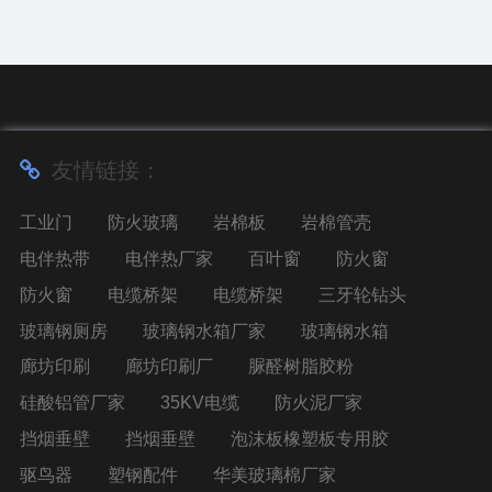
友情链接：
工业门
防火玻璃
岩棉板
岩棉管壳
电伴热带
电伴热厂家
百叶窗
防火窗
防火窗
电缆桥架
电缆桥架
三牙轮钻头
玻璃钢厕房
玻璃钢水箱厂家
玻璃钢水箱
廊坊印刷
廊坊印刷厂
脲醛树脂胶粉
硅酸铝管厂家
35KV电缆
防火泥厂家
挡烟垂壁
挡烟垂壁
泡沫板橡塑板专用胶
驱鸟器
塑钢配件
华美玻璃棉厂家