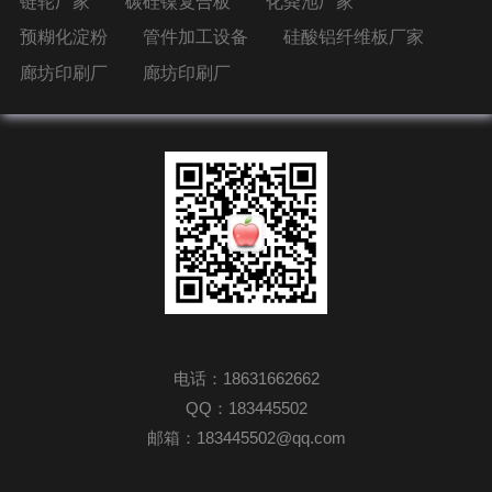
链轮厂家
碳硅镍复合板
化粪池厂家
预糊化淀粉
管件加工设备
硅酸铝纤维板厂家
廊坊印刷厂
廊坊印刷厂
电话：18631662662
QQ：183445502
邮箱：183445502@qq.com